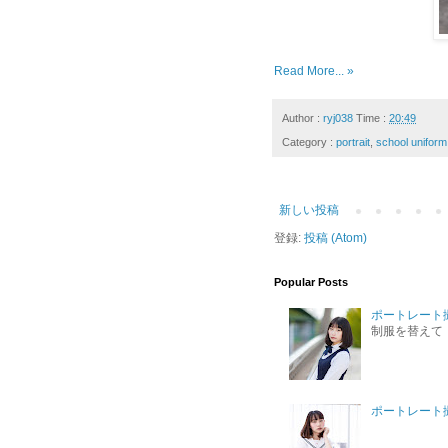
Read More... »
Author :
ryj038
Time :
20:49
Category :
portrait
,
school uniform
新しい投稿
登録:
投稿 (Atom)
Popular Posts
ポートレート撮
制服を替えて
ポートレート撮影