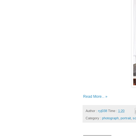
Read More... »
Author :
ryj038
Time :
1:20
Category :
photograph
,
portrait
,
sc