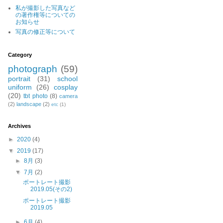
私が撮影した写真など
の著作権等についての
お知らせ
写真の修正等について
Category
photograph
(59)
portrait
(31)
school
uniform
(26)
cosplay
(20)
tbt photo
(8)
camera
(2)
landscape
(2)
etc
(1)
Archives
►
2020
(4)
▼
2019
(17)
►
8月
(3)
▼
7月
(2)
ポートレート撮影
2019.05(その2)
ポートレート撮影
2019.05
►
6月
(4)