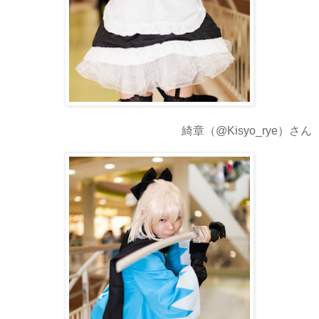
綺章（@Kisyo_rye）さん