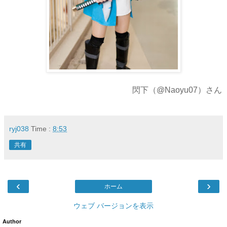
閃下（@Naoyu07）さん
ryj038
Time :
8:53
共有
‹
›
ホーム
ウェブ バージョンを表示
Author