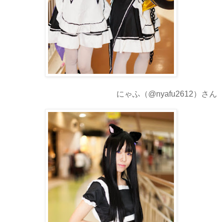
にゃふ（@nyafu2612）さん