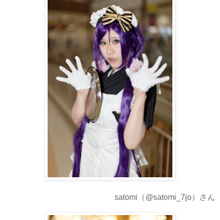
satomi（@satomi_7jo）さん